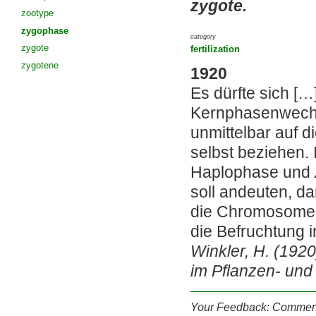
zygote.
zootype
zygophase
category
zygote
fertilization
zygotene
1920
Es dürfte sich […
Kernphasenwechse
unmittelbar auf d
selbst beziehen.
Haplophase und
soll andeuten, d
die Chromosomen
die Befruchtung i
Winkler, H. (192
im Pflanzen- und 
Your Feedback: Comment