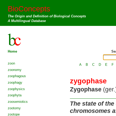
BioConcepts
The Origin and Definition of Biological Concepts
A Multilingual Database
Home
Se
zoon
A
B
C
D
E
F
zoonomy
zoophagous
zygophase
zoophagy
Zygophase
(ger.
zoophysics
zoophyta
zoosemiotics
The state of the
zootomy
chromosomes afte
zootope