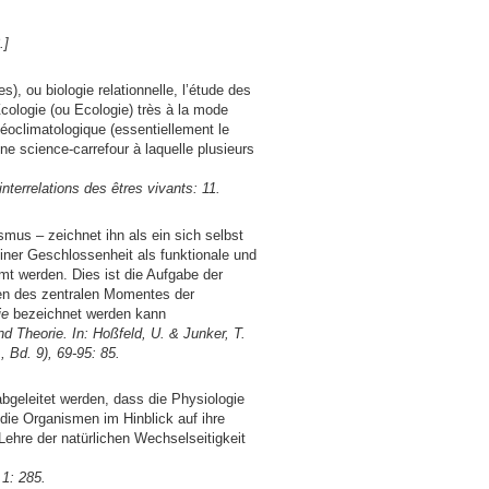
.]
, ou biologie relationnelle, l’étude des
Œcologie (ou Ecologie) très à la mode
géoclimatologique (essentiellement le
une science-carrefour à laquelle plusieurs
interrelations des êtres vivants: 11.
us – zeichnet ihn als ein sich selbst
ner Geschlossenheit als funktionale und
t werden. Dies ist die Aufgabe der
en des zentralen Momentes der
ie
bezeichnet werden kann
d Theorie. In: Hoßfeld, U. & Junker, T.
, Bd. 9), 69-95: 85.
bgeleitet werden, dass die Physiologie
die Organismen im Hinblick auf ihre
 Lehre der natürlichen Wechselseitigkeit
 1: 285.