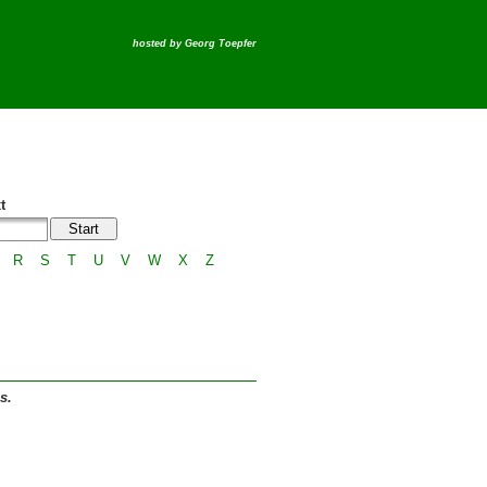
hosted by
Georg Toepfer
t
R
S
T
U
V
W
X
Z
s.