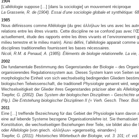
1904
[L’allélologie suppose […] [dans la sociologie] un mouvement réciproque
La Grasserie, R. de (1904). Essai d’une sociologie globale et synthétique: 68
1985
Nous définissons comme Allélologie (du grec ἀλλήλων les uns avec les autres)
relations entre les êtres vivants. Cette discipline ne se confond pas avec l’
actuellement, étude des rapports entre les êtres vivants et l’environnement 
milieu terrestre et le milieu marin).
Ainsi défini, l’allélologie apparait comme 
disciplines traditionnelles fournissent les bases nécessaires.
Nicoli, R.M. & Penaud, A. (1985). Éléments de biologie relationnelle.
La vie, 
2002
Die fundamentale Bestimmung des Gegenstandes der Biologie – des Organism
organisierendes Regulationssystem aus. Dieses System kann von Seiten sei
morphologische Einheit von sich wechselseitig bedingenden Gliedern bestimm
biologischen Teilwissenschaft, die traditionell
Physiologie
genannt wird, weg
Wechselseitigkeit der Glieder ihres Gegenstandes präziser aber als
Allelolog
Toepfer, G. (2002). Das System der biologischen Disziplinen – Geschichte un
(Hg.). Die Entstehung biologischer Disziplinen II (= Verh. Gesch. Theor. Biol.
2011
Eine […] treffende Bezeichnung für das Gebiet der Physiologie kann davon a
eine auf lebende Systeme bezogene Organisationslehre ist. Sie thematisiert 
Konstitution, die wechselseitigen Beziehungen ihrer Teile, sie bildet also die
oder
Allelologie
(von griech. ›ἀλλήλων‹ »gegenseitig, einander«)
Toepfer, G. (2011). Historisches Wörterbuch der Biologie, vol. 3: 101; cf. vol.