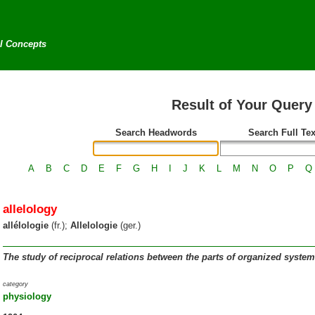
al Concepts
Result of Your Query
Search Headwords
Search Full Tex
A
B
C
D
E
F
G
H
I
J
K
L
M
N
O
P
Q
allelology
allélologie
(fr.);
Allelologie
(ger.)
The study of reciprocal relations between the parts of organized system
category
physiology