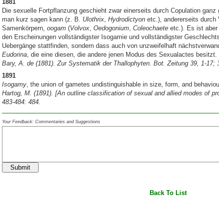
1881
Die sexuelle Fortpflanzung geschieht zwar einerseits durch Copulation ganz
man kurz sagen kann (z. B.
Ulothrix
,
Hydrodictyon
etc.), andererseits durch 
Samenkörpern,
oogam
(
Volvox
,
Oedogonium
,
Coleochaete
etc.). Es ist aber
den Erscheinungen vollständigster Isogamie und vollständigster Geschlechts
Uebergänge stattfinden, sondern dass auch von unzweifelhaft nächstverwa
Eudorina
, die eine diesen, die andere jenen Modus des Sexualactes besitzt.
Bary, A. de (1881). Zur Systematik der Thallophyten. Bot. Zeitung 39, 1-17; 
1891
Isogamy
, the union of gametes undistinguishable in size, form, and behaviou
Hartog, M. (1891). [An outline classification of sexual and allied modes of 
483-484: 484.
Your Feedback: Commentaries and Suggestions
Submit
Back To List