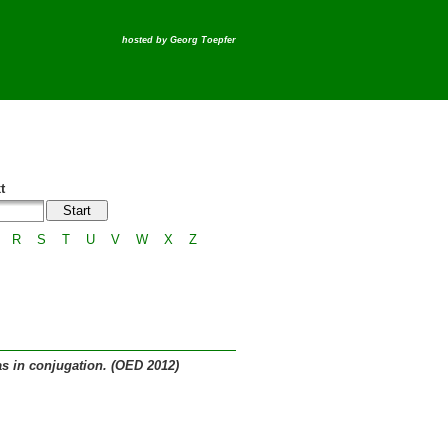
hosted by
Georg Toepfer
t
R
S
T
U
V
W
X
Z
as in conjugation. (OED 2012)