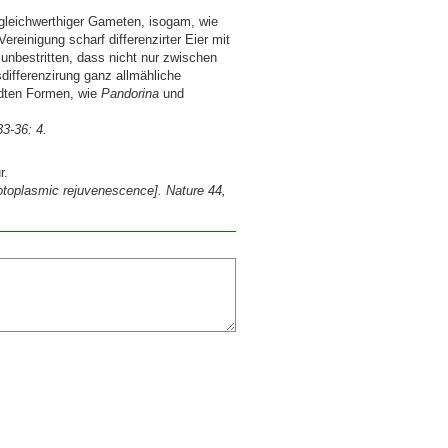
 gleichwerthiger Gameten, isogam, wie
Vereinigung scharf differenzirter Eier mit
 unbestritten, dass nicht nur zwischen
differenzirung ganz allmähliche
ndten Formen, wie
Pandorina
und
33-36: 4.
r.
protoplasmic rejuvenescence]. Nature 44,