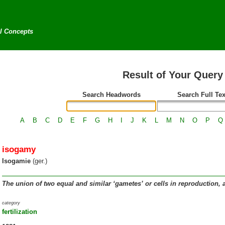
al Concepts
Result of Your Query
Search Headwords
Search Full Tex
A
B
C
D
E
F
G
H
I
J
K
L
M
N
O
P
Q
isogamy
Isogamie
(ger.)
The union of two equal and similar ‘gametes’ or cells in reproduction, 
category
fertilization