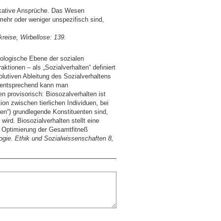
ikative Ansprüche. Das Wesen
mehr oder weniger unspezifisch sind,
kreise, Wirbellose: 139.
iologische Ebene der sozialen
aktionen – als „Sozialverhalten“ definiert
olutiven Ableitung des Sozialverhaltens
m entsprechend kann man
en provisorisch: Biosozalverhalten ist
ion zwischen tierlichen Individuen, bei
ten“)
grundlegende Konstituenten sind,
rd. Biosozialverhalten stellt eine
ur Optimierung der Gesamtfitneß
ogie. Ethik und Sozialwissenschaften 8,