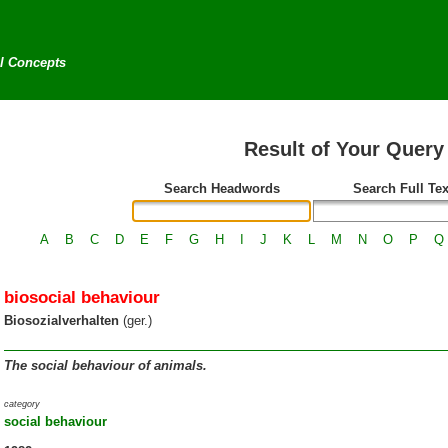
al Concepts
Result of Your Query
Search Headwords
Search Full Tex
A
B
C
D
E
F
G
H
I
J
K
L
M
N
O
P
Q
biosocial behaviour
Biosozialverhalten
(ger.)
The social behaviour of animals.
category
social behaviour