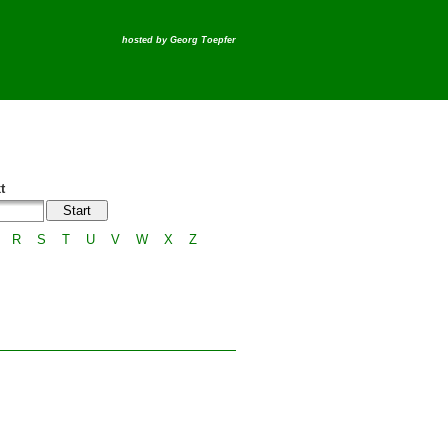
hosted by
Georg Toepfer
t
R
S
T
U
V
W
X
Z