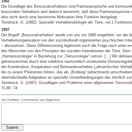
1982
Die Grundlage des Biosozialverhaltens sind Partneransprüche und kommun
biosozialen Verhaltens wird dadurch bestimmt, daß diese Partneransprüche 
also nicht durch eine bestimmte Motivation ihrer Funktion festgelegt.
Tembrock, G. (1982). Spezielle Verhaltensbiologie der Tiere, vol.1 Funktions
1997
Der Begriff „Biosozialverhalten“ wurde von uns um 1980 eingeführt, um die b
Verhaltensorganisation von den soziokulturell organisierten psychischen Inter
– abzusetzen. Diese Differenzierung legitimiert auch die Frage nach einer ev
des Menschen von den Prinzipien der sozialen Interaktionen der Tiere. De
„Humansoziologie“ in Beziehung zur „Tiersoziologie“ setzen. […] Wir definier
gekennzeichnet durch eine selektive raumzeitlich strukturierte Distanzregulat
der Koordination, Kooperation und Beistandsverhalten („altruistisches
Verhal
die zu einem Phänomen führen, das als „Bindung“ (attachment) umschrieben wi
überindividuelle Adaptation an spezielle Umweltbedingungen dar, letztlich z
Tembrock, G. (1997). Grundlagen und Probleme einer allgemeinen Tiersoziol
71-80: 74.
Your Feedback: Commentaries and Suggestions
Submit