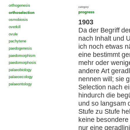
orthogenesis
category
progress
orthoselection
osmobiosis
1903
overkill
Da der Begriff d
ovule
nach Inhalt und 
pachytene
ich noch etwas nä
paedogenesis
eine bestimmt ger
paedomorphism
mehr oder wenige
paedomorphosis
andere Art geradl
palaeobiology
palaeoecology
nennen will; sie 
palaeontology
Selection nach e
hindurch die begü
und so langsam d
Stufe zu Stufe he
keine besondere 
nur eine geradli