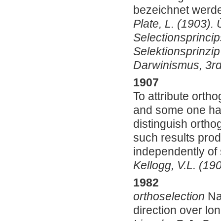
bezeichnet werd
Plate, L. (1903)
Selectionsprincip
Selektionsprinzi
Darwinismus, 3rd 
1907
To attribute ortho
and some one has
distinguish ortho
such results prod
independently of 
Kellogg, V.L. (19
1982
orthoselection
Nat
direction over lon