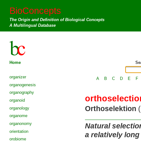
BioConcepts
The Origin and Definition of Biological Concepts
A Multilingual Database
Home
Se
organizer
A
B
C
D
E
F
organogenesis
organography
orthoselectio
organoid
Orthoselektion
(
organology
organome
organonomy
Natural selectio
orientation
a relatively lon
orobiome