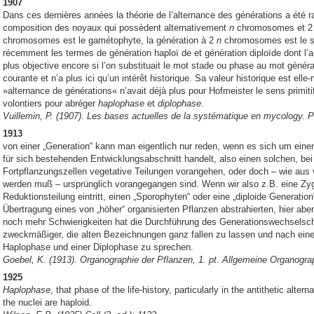
1907
Dans ces dernières années la théorie de l’alternance des générations a été r
composition des noyaux qui possèdent alternativement
n
chromosomes et 
chromosomes est le gamétophyte, la génération à 2
n
chromosomes est le s
récemment les termes de génération haploï de et génération diploïde dont l’ap
plus objective encore si l’on substituait le mot stade ou phase au mot génér
courante et n’a plus ici qu’un intérêt historique. Sa valeur historique est el
»alternance de générations« n’avait déjà plus pour
Hofmeister
le sens primiti
volontiers pour abréger
haplophase
et
diplophase
.
Vuillemin, P. (1907). Les bases actuelles de la systématique en mycology. Pr
1913
von einer „Generation“ kann man eigentlich nur reden, wenn es sich um ein
für sich bestehenden Entwicklungsabschnitt handelt, also einen solchen, be
Fortpflanzungszellen vegetative Teilungen vorangehen, oder doch – wie a
werden muß – ursprünglich vorangegangen sind. Wenn wir also z.B. eine Zygo
Reduktionsteilung eintritt, einen „Sporophyten“ oder eine „diploide Generatio
Übertragung eines von „höher“ organisierten Pflanzen abstrahierten, hier abe
noch mehr Schwierigkeiten hat die Durchführung des Generationswechselsc
zweckmäßiger, die alten Bezeichnungen ganz fallen zu lassen und nach eine
Haplophase und einer Diplophase zu sprechen.
Goebel, K. (1913). Organographie der Pflanzen, 1. pt. Allgemeine Organograp
1925
Haplophase
, that phase of the life-history, particularly in the antithetic alter
the nuclei are haploid.