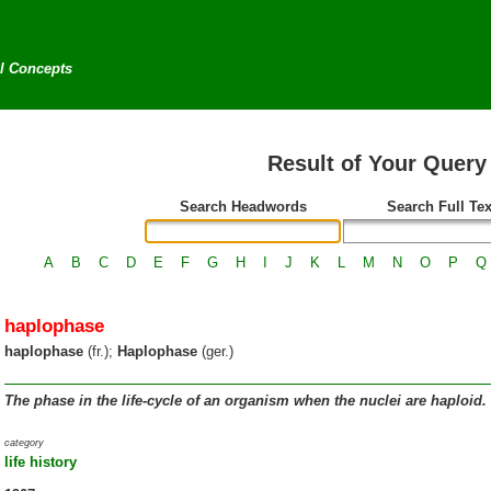
al Concepts
Result of Your Query
Search Headwords
Search Full Tex
A
B
C
D
E
F
G
H
I
J
K
L
M
N
O
P
Q
haplophase
haplophase
(fr.);
Haplophase
(ger.)
The phase in the life-cycle of an organism when the nuclei are haploid.
category
life history