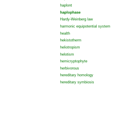
haplont
haplophase
Hardy-Weinberg law
harmonic equipotential system
health
hekistotherm
heliotropism
helotism
hemicryptophyte
herbivorous
hereditary homology
hereditary symbiosis