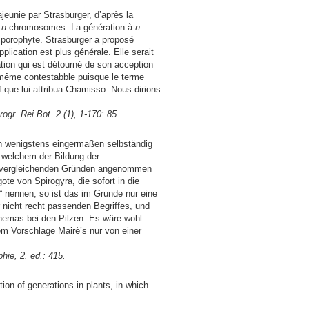
ajeunie par
Strasburger
, d’après la
2
n
chromosomes. La génération à
n
porophyte.
Strasburger
a proposé
plication est plus générale. Elle serait
ation qui est détourné de son acception
le-même contestabble puisque le terme
f que lui attribua
Chamisso
. Nous dirions
ogr. Rei Bot. 2 (1), 1-170: 85.
en wenigstens eingermaßen selbständig
i welchem der Bildung der
us vergleichenden Gründen angenommen
te von Spirogyra, die sofort in die
n“ nennen, so ist das im Grunde nur eine
r nicht recht passenden Begriffes, und
hemas bei den Pilzen. Es wäre wohl
m Vorschlage Mairè’s nur von einer
hie, 2. ed.: 415.
nation of generations in plants, in which