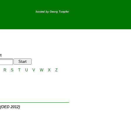
hosted by
Georg Toepfer
t
R
S
T
U
V
W
X
Z
 (OED 2012)