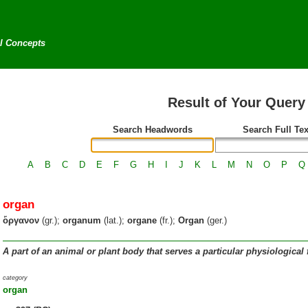
al Concepts
Result of Your Query
Search Headwords
Search Full Tex
A
B
C
D
E
F
G
H
I
J
K
L
M
N
O
P
Q
organ
ὄργανον
(gr.);
organum
(lat.);
organe
(fr.);
Organ
(ger.)
A part of an animal or plant body that serves a particular physiological
category
organ