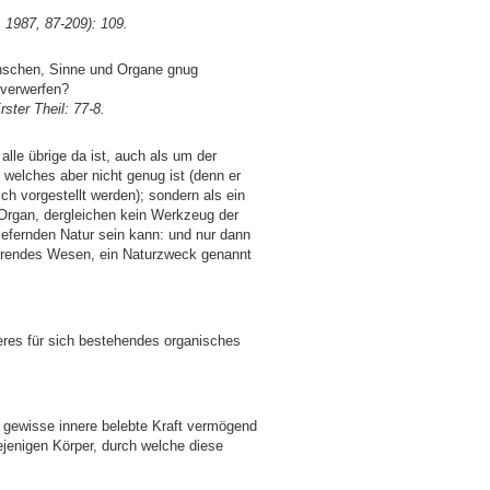
, 1987, 87-209): 109.
Menschen, Sinne und Organe gnug
 verwerfen?
ster Theil: 77-8.
alle übrige da ist, auch als um der
 welches aber nicht genug ist (denn er
h vorgestellt werden); sondern als ein
s Organ, dergleichen kein Werkzeug der
iefernden Natur sein kann: und nur dann
isirendes Wesen, ein Naturzweck genannt
eres für sich bestehendes organisches
e gewisse innere belebte Kraft vermögend
iejenigen Körper, durch welche diese