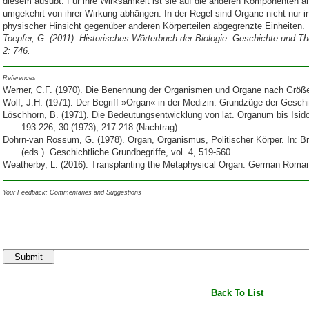
diesem ausübt. Für ihre Wirksamkeit ist sie auf die anderen Komponenten a
umgekehrt von ihrer Wirkung abhängen. In der Regel sind Organe nicht nur in
physischer Hinsicht gegenüber anderen Körperteilen abgegrenzte Einheiten.
Toepfer, G. (2011). Historisches Wörterbuch der Biologie. Geschichte und The
2: 746.
References
Werner, C.F. (1970). Die Benennung der Organismen und Organe nach Größ
Wolf, J.H. (1971). Der Begriff »Organ« in der Medizin. Grundzüge der Geschi
Löschhorn, B. (1971). Die Bedeutungsentwicklung von lat. Organum bis Isid
193-226; 30 (1973), 217-218 (Nachtrag).
Dohrn-van Rossum, G. (1978). Organ, Organismus, Politischer Körper. In: Br
(eds.). Geschichtliche Grundbegriffe, vol. 4, 519-560.
Weatherby, L. (2016).
Transplanting the Metaphysical Organ. German Roman
Your Feedback: Commentaries and Suggestions
Submit
Back To List