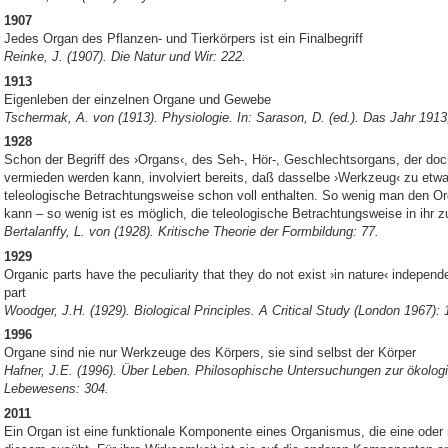
1907
Jedes Organ des Pflanzen- und Tierkörpers ist ein Finalbegriff
Reinke, J. (1907). Die Natur und Wir: 222.
1913
Eigenleben der einzelnen Organe und Gewebe
Tschermak, A. von (1913). Physiologie. In: Sarason, D. (ed.). Das Jahr 1913
1928
Schon der Begriff des ›Organs‹, des Seh-, Hör-, Geschlechtsorgans, der do
vermieden werden kann, involviert bereits, daß dasselbe ›Werkzeug‹ zu etwas
teleologische Betrachtungsweise schon voll enthalten. So wenig man den Or
kann – so wenig ist es möglich, die teleologische Betrachtungsweise in ihr z
Bertalanffy, L. von (1928). Kritische Theorie der Formbildung: 77.
1929
Organic parts have the peculiarity that they do not exist ›in nature‹ independ
part
Woodger, J.H. (1929). Biological Principles. A Critical Study (London 1967): 
1996
Organe sind nie nur Werkzeuge des Körpers, sie sind selbst der Körper
Hafner, J.E. (1996). Über Leben. Philosophische Untersuchungen zur ökolog
Lebewesens: 304.
2011
Ein Organ ist eine funktionale Komponente eines Organismus, die eine oder 