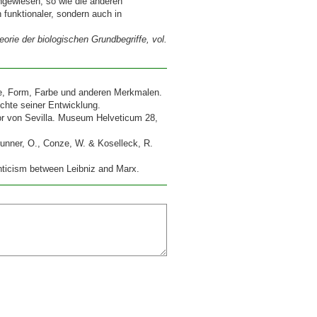
ngewiesen, so wie die anderen
 funktionaler, sondern auch in
orie der biologischen Grundbegriffe, vol.
e, Form, Farbe und anderen Merkmalen.
chte seiner Entwicklung.
or von Sevilla. Museum Helveticum 28,
unner, O., Conze, W. & Koselleck, R.
ticism between Leibniz and Marx.