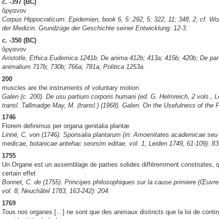
c. -397 (BC)
ὄργανον
Corpus Hippocraticum: Epidemien, book 6, 5: 292, 5; 322, 11; 348, 2; cf. Wol
der Medizin. Grundzüge der Geschichte seiner Entwicklung: 12-3.
c. -350 (BC)
ὄργανον
Aristotle, Ethica Eudemica 1241b; De anima 412b; 413a; 415b; 420b; De par
animalium 717b; 730b; 766a; 781a; Politica 1253a.
200
muscles are the instruments of voluntary motion
Galen (c. 200). De usu partium corporis humani (ed.
G. Helmreich, 2 vols., Le
transl.
Tallmadge May, M. (transl.) (1968). Galen. On the Usefulness of the P
1746
Florem definimus per organa genitalia plantæ
Linné, C. von (1746). Sponsalia plantarum (in: Amoenitates academicae seu 
medicae, botanicae antehac seorsim editae, vol. 1, Leiden 1749, 61-109): 83 
1755
Un Organe est un assemblage de parties solides différemment construites, 
certain effet
Bonnet, C. de (1755). Principes philosophiques sur la cause primiere (Œuvres 
vol. 8, Neuchâtel 1783, 163-242): 204.
1769
Tous nos organes […] ne sont que des animaux distincts que la loi de contin