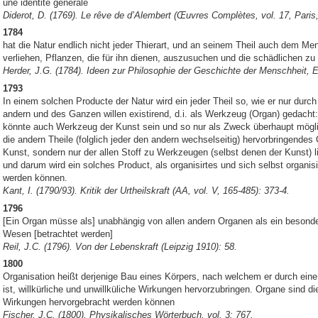
une identité générale
Diderot, D. (1769). Le rêve de d’Alembert (Œuvres Complètes, vol. 17, Paris
1784
hat die Natur endlich nicht jeder Thierart, und an seinem Theil auch dem 
verliehen, Pflanzen, die für ihn dienen, auszusuchen und die schädlichen zu
Herder, J.G. (1784). Ideen zur Philosophie der Geschichte der Menschheit, Er
1793
In einem solchen Producte der Natur wird ein jeder Theil so, wie er nur durch 
andern und des Ganzen willen existirend, d.i. als Werkzeug (Organ) gedacht:
könnte auch Werkzeug der Kunst sein und so nur als Zweck überhaupt möglic
die andern Theile (folglich jeder den andern wechselseitig) hervorbringende
Kunst, sondern nur der allen Stoff zu Werkzeugen (selbst denen der Kunst) l
und darum wird ein solches Product, als organisirtes und sich selbst organ
werden können.
Kant, I. (1790/93). Kritik der Urtheilskraft (AA, vol. V, 165-485): 373-4.
1796
[Ein Organ müsse als] unabhängig von allen andern Organen als ein besond
Wesen [betrachtet werden]
Reil, J.C. (1796). Von der Lebenskraft (Leipzig 1910): 58.
1800
Organisation heißt derjenige Bau eines Körpers, nach welchem er durch ein
ist, willkürliche und unwillküliche Wirkungen hervorzubringen. Organe sind d
Wirkungen hervorgebracht werden können
Fischer, J.C. (1800). Physikalisches Wörterbuch, vol. 3: 767.