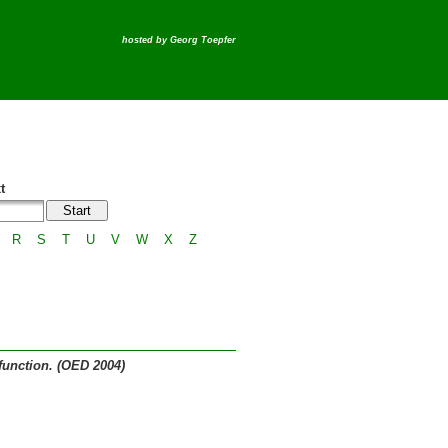
hosted by
Georg Toepfer
t
R
S
T
U
V
W
X
Z
 function. (OED 2004)