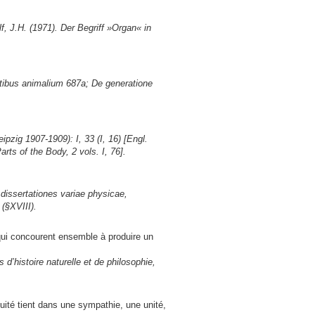
f, J.H. (1971). Der Begriff »Organ« in
tibus animalium 687a; De generatione
ipzig 1907-1909): I, 33 (I, 16) [Engl.
arts of the Body, 2 vols.
I, 76].
dissertationes variae physicae,
(§XVIII).
qui concourent ensemble à produire un
d’histoire naturelle et de philosophie,
uité tient dans une sympathie, une unité,