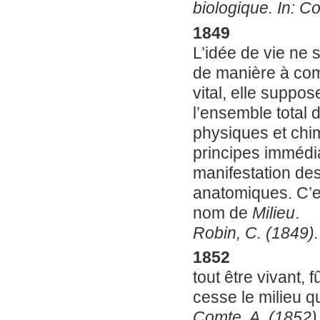
biologique. In: Co
1849
L’idée de vie ne 
de manière à com
vital, elle suppo
l’ensemble total 
physiques et chim
principes immédia
manifestation de
anatomiques. C’e
nom de
Milieu
.
Robin, C. (1849)
1852
tout être vivant, 
cesse le milieu q
Comte, A. (1852). 