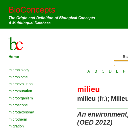
BioConcepts
The Origin and Definition of Biological Concepts
A Multilingual Database
Home
Se
microbiology
A
B
C
D
E
F
microbiome
microevolution
milieu
micromutation
milieu
(fr.);
Milie
microorganism
microscope
microtaxonomy
An environment;
microtherm
(OED 2012)
migration