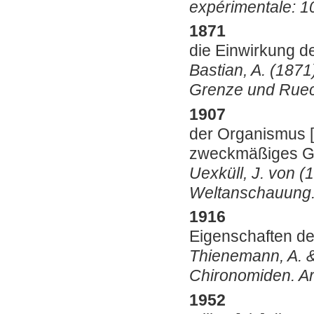
expérimentale: 1
1871
die Einwirkung d
Bastian, A. (187
Grenze und Rueck
1907
der Organismus [
zweckmäßiges 
Uexküll, J. von 
Weltanschauung.
1916
Eigenschaften de
Thienemann, A. &
Chironomiden. Ar
1952