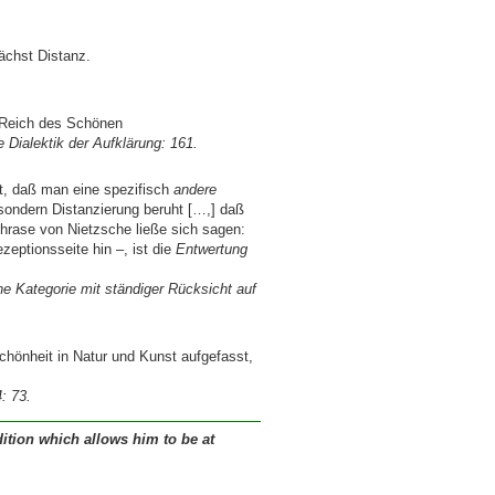
ächst Distanz.
s Reich des Schönen
 Dialektik der Aufklärung: 161.
rt, daß man eine spezifisch
andere
 sondern Distanzierung beruht […,] daß
hrase von Nietzsche ließe sich sagen:
zeptionsseite hin –, ist die
Entwertung
he Kategorie mit ständiger Rücksicht auf
Schönheit in Natur und Kunst aufgefasst,
: 73.
dition which allows him to be at