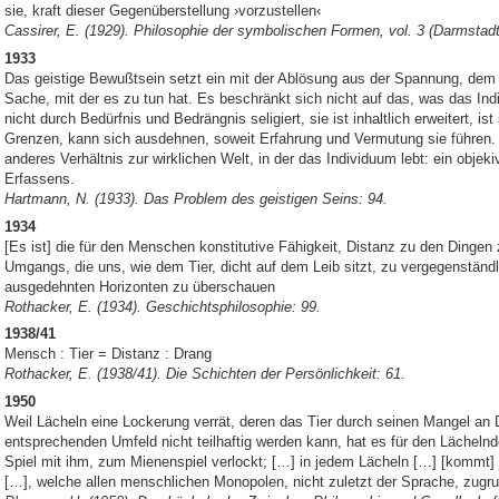
sie, kraft dieser Gegenüberstellung ›vorzustellen‹
Cassirer, E. (1929). Philosophie der symbolischen Formen, vol. 3 (Darmstadt
1933
Das geistige Bewußtsein setzt ein mit der Ablösung aus der Spannung, dem 
Sache, mit der es zu tun hat. Es beschränkt sich nicht auf das, was das Ind
nicht durch Bedürfnis und Bedrängnis seligiert, sie ist inhaltlich erweitert,
Grenzen, kann sich ausdehnen, soweit Erfahrung und Vermutung sie führen. S
anderes Verhältnis zur wirklichen Welt, in der das Individuum lebt: ein objek
Erfassens.
Hartmann, N. (1933). Das Problem des geistigen Seins: 94.
1934
[Es ist] die für den Menschen konstitutive Fähigkeit, Distanz zu den Dingen
Umgangs, die uns, wie dem Tier, dicht auf dem Leib sitzt, zu vergegenständl
ausgedehnten Horizonten zu überschauen
Rothacker, E. (1934). Geschichtsphilosophie: 99.
1938/41
Mensch : Tier = Distanz : Drang
Rothacker, E. (1938/41). Die Schichten der Persönlichkeit: 61.
1950
Weil Lächeln eine Lockerung verrät, deren das Tier durch seinen Mangel an
entsprechenden Umfeld nicht teilhaftig werden kann, hat es für den Lächeln
Spiel mit ihm, zum Mienenspiel verlockt; […] in jedem Lächeln […] [kommt]
[…], welche allen menschlichen Monopolen, nicht zuletzt der Sprache, zugru