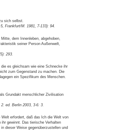
zu sich selbst.
5, Frankfurt/M. 1981, 7-133
): 94.
r Mitte, dem Innenleben, abgehoben,
rakteristik seiner Person Außenwelt,
5): 293.
, die es gleichsam wie eine Schnecke ihr
t nicht zum Gegenstand zu machen. Die
de dagegen ein Spezifikum des Menschen.
ls Grundakt menschlicher Zivilisation
. ed. Berlin 2003, 3-6: 3.
 Welt erfordert, daß das Ich die Welt von
ihr gewinnt. Das tierische Verhalten
ch in dieser Weise gegenüberzustellen und