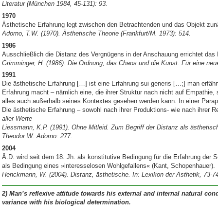
Literatur (Münch
en 1984, 45-131): 93.
1970
Ästhetische Erfahrung legt zwischen den Betrachtenden und das Objekt zun
Adorno, T.W. (1970). Ästhetische Theorie (Frankfurt/M. 1973): 514.
1986
Ausschließlich die Distanz des Vergnügens in der Anschauung errichtet da
Grimminger, H. (1986). Die Ordnung, das Chaos und die Kunst. Für eine neue
1991
Die ästhetische Erfahrung […] ist eine Erfahrung sui generis […;] man erfäh
Erfahrung macht – nämlich eine, die ihrer Struktur nach nicht auf Empathie,
alles auch außerhalb seines Kontextes gesehen werden kann. In einer Parap
Die ästhetische Erfahrung – sowohl nach ihrer Produktions- wie nach ihrer Re
aller Werte
Liessmann, K.P. (1991). Ohne Mitleid. Zum Begriff der Distanz als ästhetisc
Theodor W. Adorno: 277.
2004
Ä.D. wird seit dem 18. Jh. als konstitutive Bedingung für die Erfahrung der 
als Bedingung eines »interesselosen Wohlgefallens« (Kant, Schopenhauer).
Henckmann, W. (2004). Distanz, ästhetische. In: Lexikon der Ästhetik, 73-74
2)
Man’s reflexive attitude towards his external and internal natural con
variance with his biological determination.