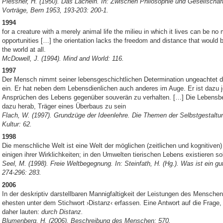
Plessner, H. (1950). Das Lächeln. In: Zwischen Philosophie und Gesellsch
Vorträge, Bern 1953, 193-203: 200-1.
1994
for a creature with a merely animal life the milieu in which it lives can be 
opportunities […] the orientation lacks the freedom and distance that would be 
the world at all.
McDowell, J. (1994). Mind and World: 116.
1997
Der Mensch nimmt seiner lebensgeschichtlichen Determination ungeachtet d
ein. Er hat neben dem Lebensdienlichen auch anderes im Auge. Er ist dazu 
Ansprüchen des Lebens gegenüber souverän zu verhalten. […] Die Lebensbel
dazu herab, Träger eines Überbaus zu sein
Flach, W. (1997). Grundzüge der Ideenlehre. Die Themen der Selbstgestalt
Kultur: 62.
1998
Die menschliche Welt ist eine Welt der möglichen (zeitlichen und kognitiven)
einigen ihrer Wirklichkeiten; in den Umwelten tierischen Lebens existieren s
Seel, M. (1998). Freie Weltbegegnung. In: Steinfath, H. (Hg.). Was ist ein 
274-296: 283.
2006
In der deskriptiv darstellbaren Mannigfaltigkeit der Leistungen des Menschen
ehesten unter dem Stichwort ›Distanz‹ erfassen. Eine Antwort auf die Frage
daher lauten:
durch Distanz.
Blumenberg, H. (2006). Beschreibung des Menschen: 570.