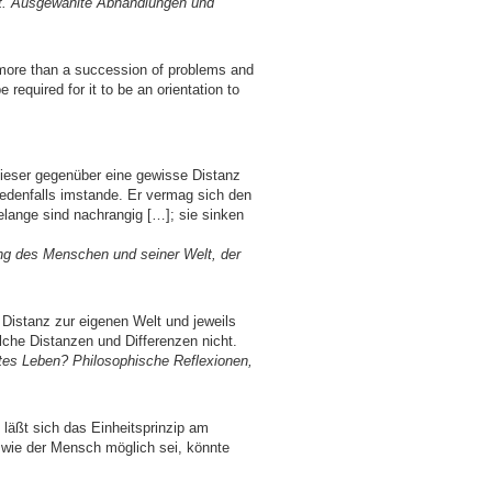
aft. Ausgewählte Abhandlungen und
no more than a succession of problems and
required for it to be an orientation to
ieser gegenüber eine gewisse Distanz
jedenfalls imstande. Er vermag sich den
ange sind nachrangig […]; sie sinken
ung des Menschen und seiner Welt, der
 Distanz zur eigenen Welt und jeweils
olche Distanzen und Differenzen nicht.
gutes Leben? Philosophische Reflexionen,
 läßt sich das Einheitsprinzip am
, wie der Mensch möglich sei, könnte