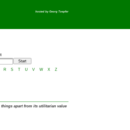
hosted by
Georg Toepfer
t
R
S
T
U
V
W
X
Z
hings apart from its utilitarian value