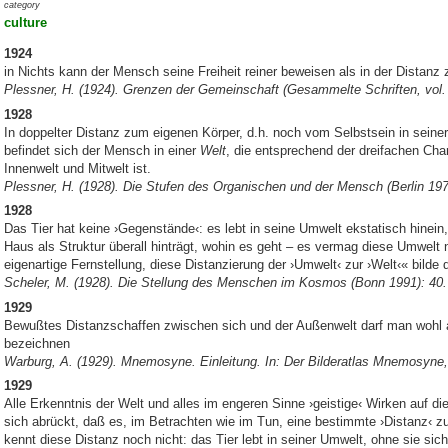
category
culture
1924
in Nichts kann der Mensch seine Freiheit reiner beweisen als in der Distanz 
Plessner, H. (1924). Grenzen der Gemeinschaft (
Gesammelte Schriften, vol. 
1928
In doppelter Distanz zum eigenen Körper, d.h. noch vom Selbstsein in seine
befindet sich der Mensch in einer
Welt
, die entsprechend der dreifachen Cha
Innenwelt und Mitwelt ist.
Plessner, H. (1928). Die Stufen des Organischen und der Mensch (Berlin 197
1928
Das Tier hat keine ›Gegenstände‹: es lebt in seine Umwelt ekstatisch hinein
Haus als Struktur überall hinträgt, wohin es geht – es vermag diese Umwel
eigenartige Fernstellung, diese Distanzierung der ›Umwelt‹ zur ›Welt‹« bil
Scheler, M. (1928). Die Stellung des Menschen im Kosmos (Bonn 1991): 40.
1929
Bewußtes Distanzschaffen zwischen sich und der Außenwelt darf man wohl a
bezeichnen
Warburg, A. (1929). Mnemosyne. Einleitung. In: Der Bilderatlas Mnemosyne, 2
1929
Alle Erkenntnis der Welt und alles im engeren Sinne ›geistige‹ Wirken auf die
sich abrückt, daß es, im Betrachten wie im Tun, eine bestimmte ›Distanz‹ zu 
kennt diese Distanz noch nicht: das Tier lebt in seiner Umwelt, ohne sie si