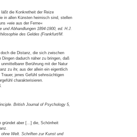
 läßt die Konkretheit der Reize
 in allen Künsten heimisch sind, stellen
uns »wie aus der Ferne«
ze und Abhandlungen 1894-1900, ed. H.J.
Philosophie des Geldes (Frankfurt/M.
doch die Distanz, die sich zwischen
n Dingen dadurch näher zu bringen, daß
n unmittelbarer Berührung mit der Natur
nz zu ihr, aus der allein ein eigentlich
e Trauer, jenes Gefühl sehnsüchtigen
gefühl charakterisieren.
6.
inciple. British Journal of Psychology 5,
 gründet aber […] die, Schönheit
anz.
 ohne Welt. Schriften zur Kunst und