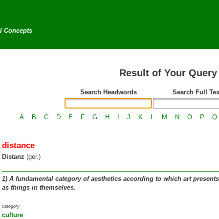
al Concepts
Result of Your Query
Search Headwords
Search Full Tex
A
B
C
D
E
F
G
H
I
J
K
L
M
N
O
P
Q
distance
Distanz
(ger.)
1)
A fundamental category of aesthetics according to which art presents t
as things in themselves.
category
culture