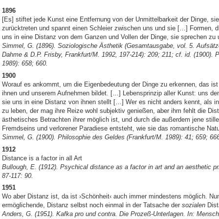
1896
[Es] stiftet jede Kunst eine Entfernung von der Unmittelbarkeit der Dinge, sie
zurücktreten und spannt einen Schleier zwischen uns und sie […] Formen, die
uns in eine Distanz von dem Ganzen und Vollen der Dinge, sie sprechen zu 
Simmel, G. (1896). Soziologische Ästhetik (Gesamtausgabe, vol. 5. Aufsät
Dahme & D.P. Frisby, Frankfurt/M. 1992, 197-214): 209; 211; cf. id. (1900). 
1989): 658; 660.
1900
Worauf es ankommt, um die Eigenbedeutung der Dinge zu erkennen, das ist 
ihnen und unserem Aufnehmen bildet. […] Lebensprinzip aller Kunst: uns de
sie uns in eine Distanz von ihnen stellt […] Wer es nicht anders kennt, als i
zu leben, der mag ihre Reize wohl subjektiv genießen, aber ihm fehlt die Dista
ästhetisches Betrachten ihrer möglich ist, und durch die außerdem jene still
Fremdseins und verlorener Paradiese entsteht, wie sie das romantische Natur
Simmel, G. (1900). Philosophie des Geldes (Frankfurt/M. 1989): 41; 659; 66
1912
Distance is a factor in all Art
Bullough, E. (1912). Psychical distance as a factor in art and an aesthetic pr
87-117: 90.
1951
Wo aber Distanz ist, da ist ›Schönheit‹ auch immer mindestens möglich. Nun
ermöglichende, Distanz selbst noch einmal in der Tatsache der
sozialen
Dist
Anders, G. (1951). Kafka pro und contra. Die Prozeß-Unterlagen. In: Mensch