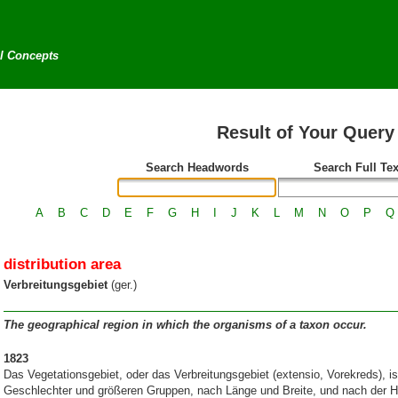
al Concepts
Result of Your Query
Search Headwords
Search Full Tex
A
B
C
D
E
F
G
H
I
J
K
L
M
N
O
P
Q
distribution area
Verbreitungsgebiet
(ger.)
The geographical region in which the organisms of a taxon occur.
1823
Das Vegetationsgebiet, oder das Verbreitungsgebiet (extensio, Vorekreds), is
Geschlechter und größeren Gruppen, nach Länge und Breite, und nach der 