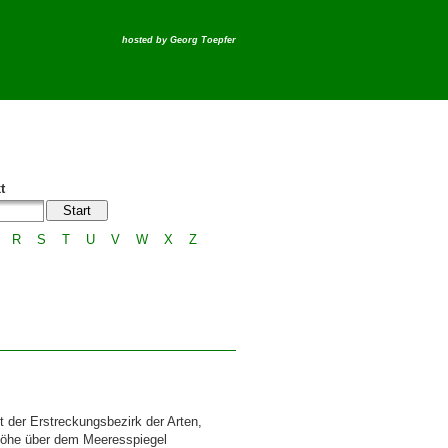
hosted by
Georg Toepfer
t
R
S
T
U
V
W
X
Z
t der Erstreckungsbezirk der Arten,
Höhe über dem Meeresspiegel