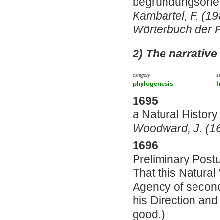
begründungsorien
Kambartel, F. (198
Wörterbuch der Ph
2)
The narrative
category
s
phylogenesis
h
1695
a Natural History
Woodward, J. (169
1696
Preliminary Postul
That this Natural
Agency of second
his Direction and
good.)