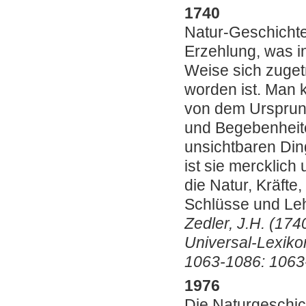
1740
Natur-Geschicht
Erzehlung, was in
Weise sich zuget
worden ist. Man 
von dem Ursprun
und Begebenheite
unsichtbaren Din
ist sie mercklich
die Natur, Kräft
Schlüsse und Leh
Zedler, J.H. (174
Universal-Lexikon
1063-1086: 1063
1976
Die Naturgeschich