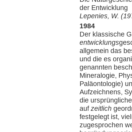
der Entwicklung
Lepenies, W. (19
1984
Der klassische Ge
entwicklungs
gesc
allgemein das be
und die es organi
genannten besch
Mineralogie, Phy
Paläontologie) u
Aufzeichnens, Sy
die ursprünglich
auf
zeitlich
geordn
festgelegt ist, v
zugesprochen wer