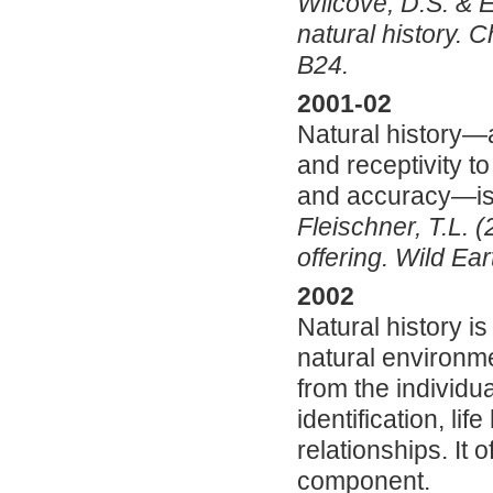
Wilcove, D.S. & E
natural history. 
B24.
2001-02
Natural history—a
and receptivity 
and accuracy—is 
Fleischner, T.L. (
offering. Wild Ear
2002
Natural history is
natural environme
from the individu
identification, lif
relationships. It 
component.