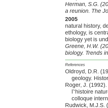
Herman, S.G. (200
a reunion. The J
2005
natural history, 
ethology, is cent
biology yet is un
Greene, H.W. (200
biology. Trends i
References
Oldroyd, D.R. (197
geology.
Histo
Roger, J. (1992). 
lʼ‘histoire natur
colloque inter
Rudwick, M.J.S. (