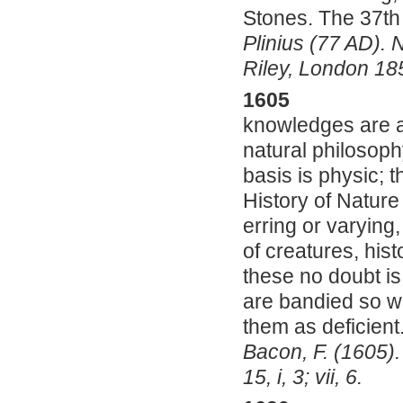
Stones.
The 37th
Plinius (77 AD). N
Riley, London 18
1605
knowledges are as
natural philosophy
basis is physic; t
History of Nature 
erring or varying,
of creatures, hist
these no doubt is 
are bandied so w
them as deficient
Bacon, F. (1605)
15, i, 3; vii, 6.