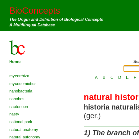
BioConcepts
The Origin and Definition of Biological Concepts
A Multilingual Database
Home
Se
mycorrhiza
A
B
C
D
E
F
mycosemiotics
nanobacteria
natural histo
nanobes
historia naturali
naptonuon
nasty
(ger.)
national park
natural anatomy
1)
The branch of 
natural autonomy