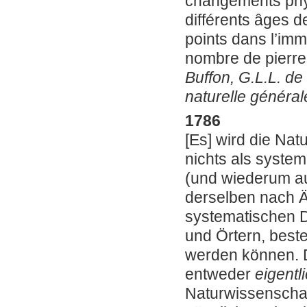
changements phys
différents âges d
points dans l’imm
nombre de pierres
Buffon, G.L.L. de
naturelle générale 
1786
[Es] wird die Nat
nichts als system
(und wiederum 
derselben nach Ä
systematischen D
und Örtern, best
werden können. 
entweder
eigentl
Naturwissenschaf