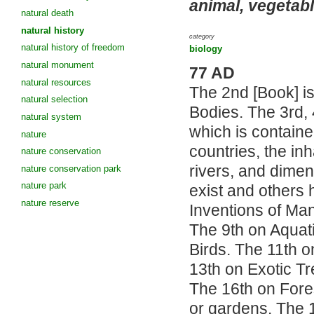
animal, vegetabl
natural death
natural history
category
natural history of freedom
biology
natural monument
77 AD
natural resources
The 2nd [Book] i
natural selection
Bodies. The 3rd, 
natural system
which is contained
nature
countries, the in
nature conservation
rivers, and dimen
nature conservation park
nature park
exist and others
nature reserve
Inventions of Man
The 9th on Aquati
Birds. The 11th o
13th on Exotic Tr
The 16th on Fores
or gardens. The 1