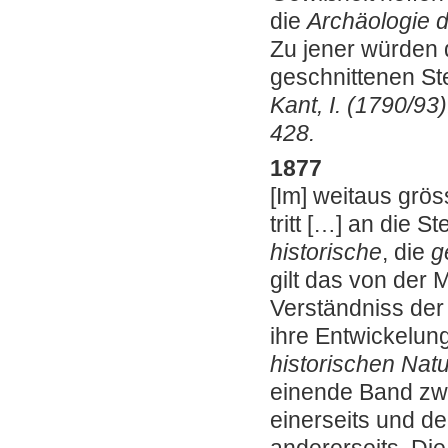
die
Archäologie d
Zu jener würden d
geschnittenen St
Kant, I. (1790/93)
428.
1877
[Im] weitaus grö
tritt […] an die 
historische
, die
g
gilt das von der
Verständniss der
ihre Entwickelung
historischen Nat
einende Band zw
einerseits und d