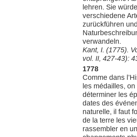
lehren. Sie würd
verschiedene Ar
zurückführen und 
Naturbeschreibun
verwandeln.
Kant, I. (1775).
vol. II, 427-43): 4
1778
Comme dans l’Hist
les médailles, on 
déterminer les ép
dates des événem
naturelle, il faut 
de la terre les vi
rassembler en un