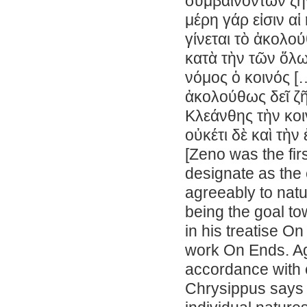
συμβαινόντων ζῆ
μέρη γάρ εἰσιν αἱ
γίνεται τὸ ἀκολού
κατὰ τὴν τῶν ὅλω
νόμος ὁ κοινός [
ἀκολούθως δεῖ ζῆν
Κλεάνθης τὴν κοι
οὐκέτι δὲ καὶ τὴν
[Zeno was the firs
designate as the e
agreeably to natur
being the goal t
in his treatise O
work On Ends. Agai
accordance with e
Chrysippus says in