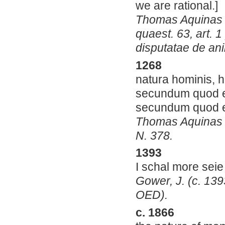
we are rational.]
Thomas Aquinas 
quaest. 63, art. 1
disputatae de anim
1268
natura hominis, 
secundum quod est
secundum quod est
Thomas Aquinas (12
N. 378.
1393
I schal more seie
Gower, J. (c. 1393
OED).
c. 1866