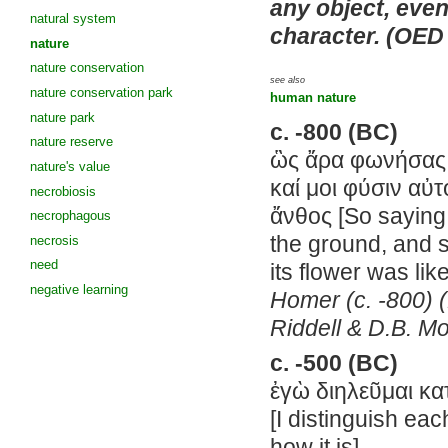
any object, event
natural system
character. (OED
nature
nature conservation
see also
nature conservation park
human nature
nature park
c. -800 (BC)
nature reserve
ὣς ἄρα φωνήσας 
nature's value
καί μοι φύσιν αὐτ
necrobiosis
ἄνθος [So saying
necrophagous
the ground, and 
necrosis
need
its flower was like
negative learning
Homer (c. -800) (
Riddell & D.B. M
c. -500 (BC)
ἐγὼ διηλεῦμαι κα
[I distinguish eac
how it is]