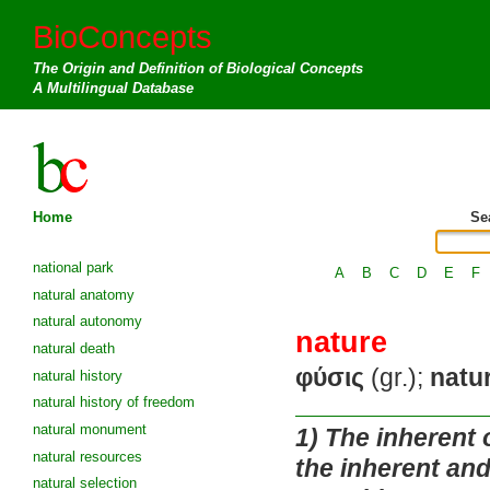
BioConcepts
The Origin and Definition of Biological Concepts
A Multilingual Database
Home
Se
national park
A
B
C
D
E
F
natural anatomy
natural autonomy
nature
natural death
φύσις
(gr.);
natu
natural history
natural history of freedom
natural monument
1)
The inherent o
natural resources
the inherent and
natural selection