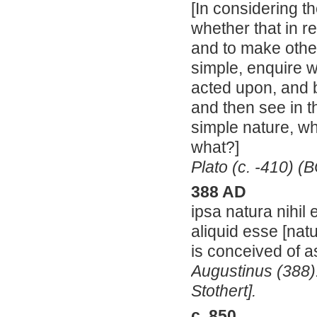
[In considering th
whether that in r
and to make others
simple, enquire w
acted upon, and 
and then see in t
simple nature, wh
what?]
Plato (c. -410) (
388 AD
ipsa natura nihil 
aliquid esse [nat
is conceived of as
Augustinus (388)
Stothert].
c. 850