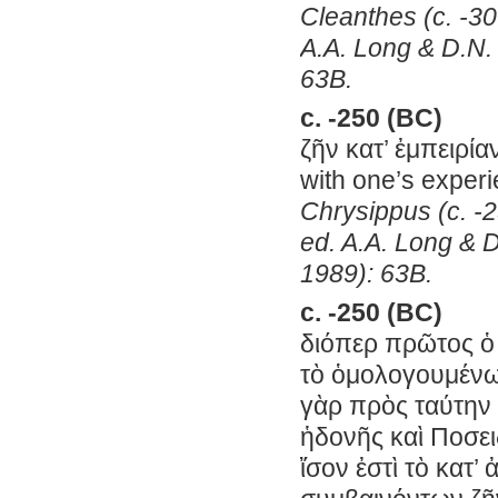
Cleanthes (c. -30
A.A. Long & D.N. 
63B.
c. -250 (BC)
ζῆν κατ’ ἐμπειρία
with one’s experi
Chrysippus (c. -2
ed. A.A. Long & D
1989): 63B.
c. -250 (BC)
διόπερ πρῶτος ὁ
τὸ ὁμολογουμένως 
γὰρ πρὸς ταύτην 
ἡδονῆς καὶ Ποσει
ἴσον ἐστὶ τὸ κατ’