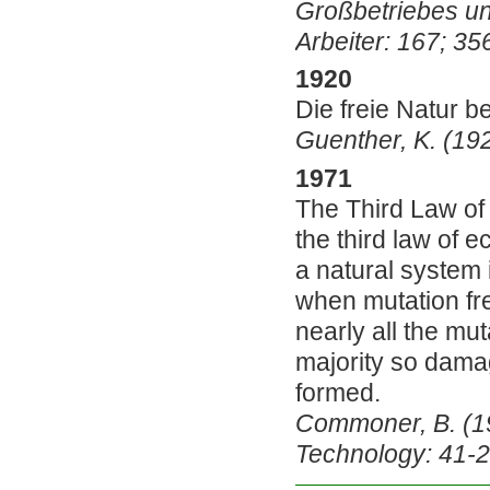
Großbetriebes un
Arbeiter: 167; 35
1920
Die freie Natur b
Guenther, K. (192
1971
The Third Law of
the third law of
a natural system i
when mutation fr
nearly all the mu
majority so damagi
formed.
Commoner, B. (19
Technology: 41-2