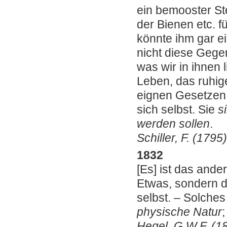
ein bemooster St
der Bienen etc. f
könnte ihm gar e
nicht diese Gegen
was wir in ihnen l
Leben, das ruhig
eignen Gesetzen, 
sich selbst. Sie
s
werden sollen
.
Schiller, F. (179
1832
[Es] ist das ande
Etwas, sondern da
selbst. ‒ Solche
physische Natur
;
Hegel, G.W.F. (18