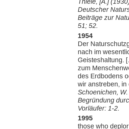
Thiele, [A.] (1930
Deutscher Naturs
Beiträge zur Nat
51; 52.
1954
Der Naturschutzg
nach im wesentli
Geisteshaltung. 
zum Menschenwer
des Erdbodens od
wir anstreben, in 
Schoenichen, W. 
Begründung durc
Vorläufer: 1-2.
1995
those who deplore