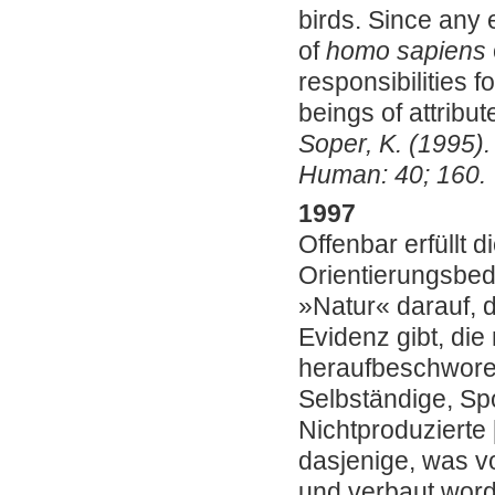
birds. Since any 
of
homo sapiens
responsibilities 
beings of attribut
Soper, K. (1995).
Human: 40; 160.
1997
Offenbar erfüllt di
Orientierungsbedü
»Natur« darauf, 
Evidenz gibt, di
heraufbeschworen 
Selbständige, Sp
Nichtproduzierte 
dasjenige, was vo
und verbaut word