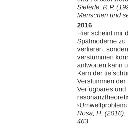
Sieferle, R.P. (1
Menschen und se
2016
Hier scheint mir
Spätmoderne zu l
verlieren, sonder
verstummen könnt
antworten kann un
Kern der tiefsch
Verstummen der N
Verfügbares und
resonanztheoretis
›Umweltproblem‹
Rosa, H. (2016).
463.