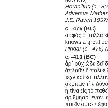
Heraclitus (c. -5
Adversus Mathemat
J.E. Raven 1957/
c. -476 (BC)
σοφὸς ὁ πολλὰ ε
knows a great deal
Pindar (c. -476) (
c. -410 (BC)
ἆρ᾽ οὐχ ὧδε δεῖ 
ἁπλοῦν ἢ πολυειδ
τεχνικοὶ καὶ ἄλλο
σκοπεῖν τὴν δύναμ
ἢ τίνα εἰς τὸ παθ
ἀριθμησάμενον, ὅπ
ποιεῖν αὐτὸ πέφυ