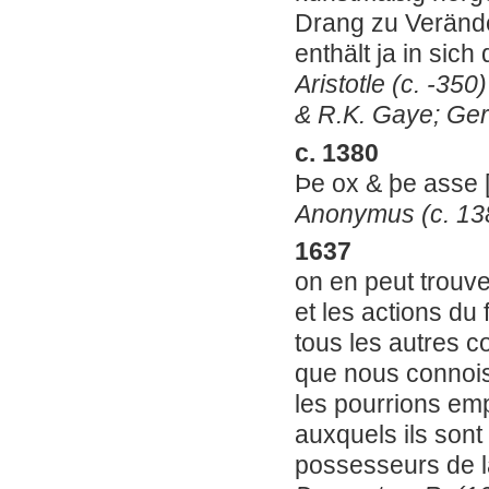
Drang zu Verände
enthält ja in sic
Aristotle (c. -350
& R.K. Gaye; Germ
c. 1380
Þe ox & þe asse 
Anonymus (c. 138
1637
on en peut trouve
et les actions du 
tous les autres c
que nous connois
les pourrions em
auxquels ils sont
possesseurs de l