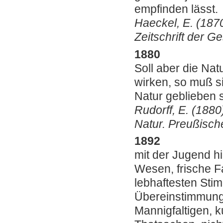
empfinden lässt.
Haeckel, E. (1870
Zeitschrift der G
1880
Soll aber die Nat
wirken, so muß si
Natur geblieben s
Rudorff, E. (188
Natur. Preußisch
1892
mit der Jugend hi
Wesen, frische F
lebhaftesten Sti
Übereinstimmung 
Mannigfaltigen, k