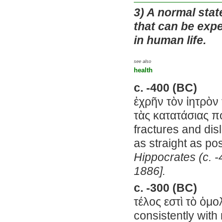
3)
A normal state 
that can be exp
in human life.
see also
health
c. -400 (BC)
ἐχρῆν τὸν ἰητρὸν
τὰς κατατάσιας πο
fractures and dis
as straight as pos
Hippocrates (c. -
1886].
c. -300 (BC)
τέλος εστὶ τὸ ὁμο
consistently with 