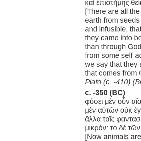
καὶ ἐπιστήμης θε
[There are all the
earth from seeds 
and infusible, tha
they came into be
than through God
from some self-ac
we say that they
that comes from
Plato (c. -410) (
c. -350 (BC)
φύσει μὲν οὖν αἴσ
μὲν αὐτῶν οὐκ ἐγγ
ἄλλα ταῖς φαντασί
μικρόν: τὸ δὲ τῶ
[Now animals are