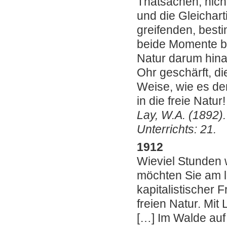
Thatsachen, nich
und die Gleichart
greifenden, best
beide Momente bi
Natur darum hinau
Ohr geschärft, di
Weise, wie es de
in die freie Natur!
Lay, W.A. (1892)
Unterrichts: 21.
1912
Wieviel Stunden 
möchten Sie am li
kapitalistischer 
freien Natur. Mit
[…] Im Walde auf