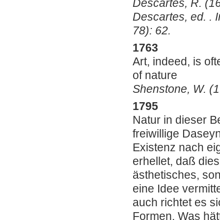
Descartes, R. (1
Descartes, ed. . I
78): 62.
1763
Art, indeed, is of
of nature
Shenstone, W. (17
1795
Natur in dieser B
freiwillige Dasey
Existenz nach e
erhellet, daß die
ästhetisches, son
eine Idee vermitt
auch richtet es s
Formen. Was hätt