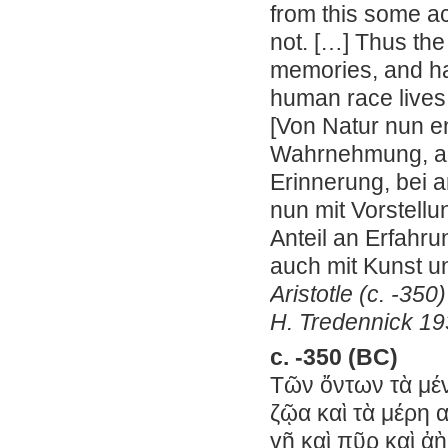
from this some a
not. […] Thus the
memories, and ha
human race lives 
[Von Natur nun e
Wahrnehmung, aus
Erinnerung, bei 
nun mit Vorstell
Anteil an Erfahr
auch mit Kunst u
Aristotle (c. -35
H. Tredennick 193
c. -350 (BC)
Τῶν ὄντων τὰ μέν 
ζῷα καὶ τὰ μέρη 
γῆ καὶ πῦρ καὶ ἀὴ