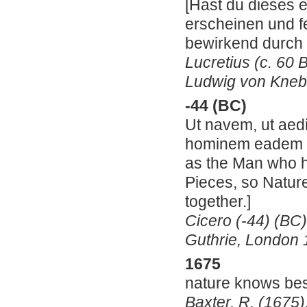
[
Hast du dieses er
erscheinen und fe
bewirkend durch s
Lucretius (c. 60 B
Ludwig von Knebe
-44 (BC)
Ut navem, ut aedif
hominem eadem op
as the Man who ha
Pieces, so Natur
together.]
Cicero (-44) (BC)
Guthrie, London 
1675
nature knows best
Baxter, R. (1675).