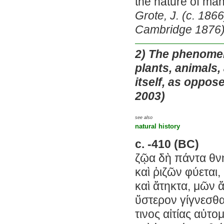
the nature of man
Grote, J. (c. 1866
Cambridge 1876)
2)
The phenomena
plants, animals,
itself, as oppo
2003)
see also
natural history
c. -410 (BC)
ζῷα δὴ πάντα θνη
καὶ ῥιζῶν φύεται
καὶ ἄτηκτα, μῶν 
ὕστερον γίγνεσθα
τινος αἰτίας αὐτο