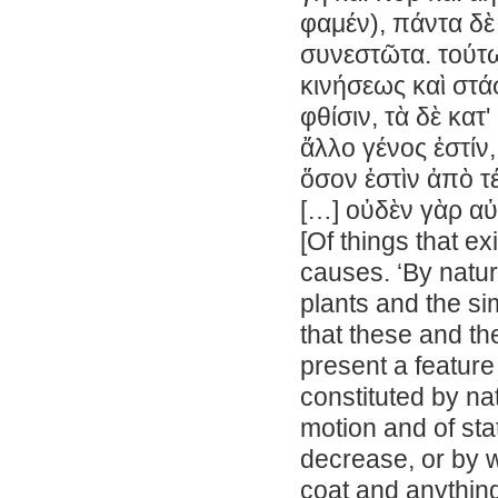
φαμέν), πάντα δὲ
συνεστῶτα. τούτω
κινήσεως καὶ στάσ
φθίσιν, τὰ δὲ κατ'
ἄλλο γένος ἐστίν,
ὅσον ἐστὶν ἀπὸ τ
[…] οὐδὲν γὰρ αὐ
[Of things that e
causes. ‘By natur
plants and the sim
that these and the
present a feature
constituted by nat
motion and of sta
decrease, or by w
coat and anything