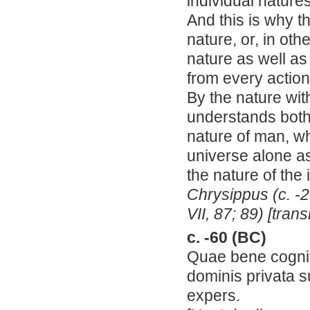
individual nature
And this is why t
nature, or, in ot
nature as well as 
from every action
By the nature wit
understands both 
nature of man, w
universe alone as
the nature of the 
Chrysippus (c. -2
VII, 87; 89) [tran
c. -60 (BC)
Quae bene cognita
dominis privata s
expers.