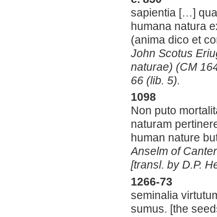
sapientia […] qu
humana natura ex 
(anima dico et co
John Scotus Eriu
naturae) (CM 164,
66 (lib. 5).
1098
Non puto mortali
naturam pertinere
human nature but 
Anselm of Canterb
[transl. by D.P. H
1266-73
seminalia virtutu
sumus. [the seeds