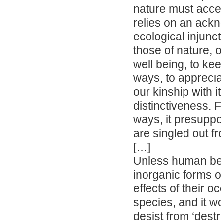
nature must accep
relies on an ackn
ecological injunc
those of nature, o
well being, to kee
ways, to apprecia
our kinship with i
distinctiveness. F
ways, it presupp
are singled out f
[…]
Unless human bei
inorganic forms o
effects of their 
species, and it 
desist from ‘destr