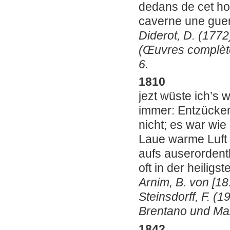
dedans de cet hom
caverne une guerre
Diderot, D. (177
(Œuvres complètes
6.
1810
jezt wüste ich’s
immer: Entzücken
nicht; es war wie
Laue warme Luft 
aufs auserordent
oft in der heiligs
Arnim, B. von [181
Steinsdorff, F. (
Brentano und Ma
1842