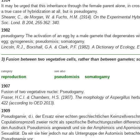
1914
It may be urged that this inheritance through the female parent alone, in cr
a true case of hybridization at all, but is pseudogamy.
Shearer, C., de Morgan, W. & Fuchs, H.M. (1914). On the Experimental Hybrid
Soc. Lond. B 204, 255-362: 340.
1982
pseudogamy
The activation of an egg by a male gamete that degenerates with
egg; gynogenesis; pseudomixis; somatogamy.
Lincoln, R.J., Boxshall, G.A. & Clark, P.F. (1982). A Dictionary of Ecology,
3)
Fusion between two vegetative cells, rather than between gametes;
category
see also
reproduction
pseudomixis
somatogamy
1907
Fusion of two vegetative nuclei: Pseudogamy.
Fraser, H.C.I. & Chambers, H.S. (1907). The morphology of
Aspergillus herb
422 (according to OED 2013).
1909
Pseudogamie
, d.i. der Ersatz einer echten geschlechtlichen Keimzellversc
Copulationsprozeß zweier nicht als spezifische Befruchtungszellen differenzie
den Ausdruck Pseudomixis angewandt und sie der Amphimixis und Apomixis g
Sexualität. Da wir sie hier jedoch nur als Untergruppe der Automixis betrach
Pseudogamie
vor.