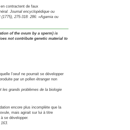
 en contractent de faux
énéral. Journal encyclopédique ou
 3 (1775), 275-318: 286: »Agamia ou
ation of the ovum by a sperm) is
oes not contribute genetic material to
uelle l’oeuf ne pourrait se développer
produite par un pollen étranger non
et les grands problèmes de la biologie
ndation encore plus incomplète que la
ule, mais agirait sur lui à titre
i à se développer.
 163.