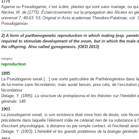
1775
Agamie ou Pseudogamie, c’est à-dire, plantes qui sont sans mariage, ou qui
Necker, M. de (1775). Éclaircissements sur la propagation des filicées en g
universel 7, 49-63: 53; Original in Acta academiae Theodoro-Palatinae, vol.
Pseudogamia«.
2)
A form of parthenogenetic reproduction in which mating (esp. penetr
required to stimulate development of the ovum, but in which the male d
the offspring. Also called
gynogenesis
. (OED 2013)
category
reproduction
1895
La Pseudogamie serait [...] une sorte particulière de Parthénogènése dans laq
de lui-meme sans fécondation, mais aurait besoin, pour cela, de l’excitation 
fécondateur
Delage, Y. (1895). La structure du protoplasma et les théories sur l’hérédité 
générale: 148.
1903
La
pseudogamie
serait, si son existence était mise hors de doute, une féco
précédente dans laquelle l'élément mâle ne céderait rien de sa substance à l'ov
d'excitant physiologique, à distance ou par simple contact, et l'inciterait ains
Delage, Y. (1903). L’hérédité et les grands problèmes de la biologie générale: