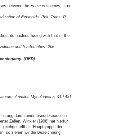
osses between the
Echinus
species, is not
ization of Echinoids. Phil. Trans. R.
out its nucleus fusing with that of the
 Evolution and Systematics: 206.
 somatogamy. (OED)
ariorum
. Annales Mycologica 5, 419-431:
hmelzung durch einen pseudosexuellen
rter Zellen. Winkler (1908) hat hierfür
leichgestellt als Hauptgruppe der
ten, so ziehen wir die Bezeichnung