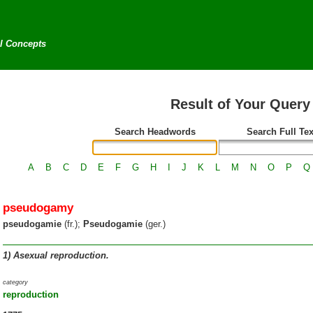
al Concepts
Result of Your Query
Search Headwords
Search Full Tex
A
B
C
D
E
F
G
H
I
J
K
L
M
N
O
P
Q
pseudogamy
pseudogamie
(fr.);
Pseudogamie
(ger.)
1)
Asexual reproduction.
category
reproduction