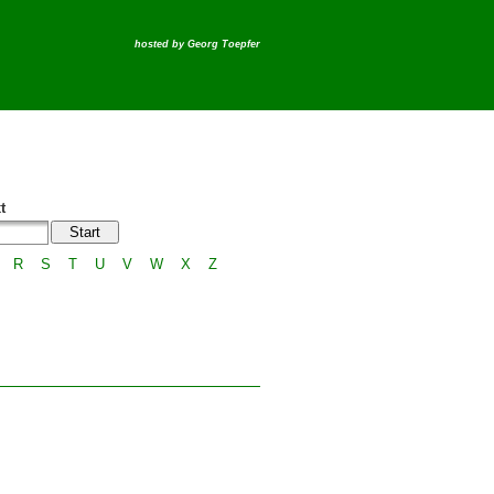
hosted by
Georg Toepfer
t
R
S
T
U
V
W
X
Z