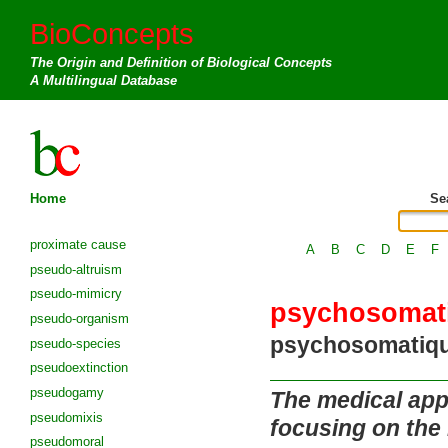
BioConcepts
The Origin and Definition of Biological Concepts
A Multilingual Database
Home
Se
proximate cause
A
B
C
D
E
F
pseudo-altruism
pseudo-mimicry
psychosomat
pseudo-organism
psychosomatiq
pseudo-species
pseudoextinction
pseudogamy
The medical appr
pseudomixis
focusing on the 
pseudomoral