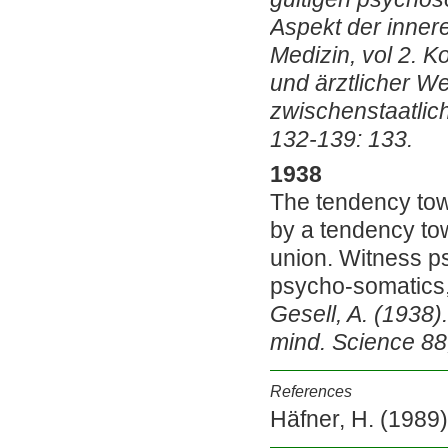
Aspekt der innere
Medizin, vol 2. 
und ärztlicher W
zwischenstaatlic
132-139: 133.
1938
The tendency tow
by a tendency tow
union. Witness ps
psycho-somatics,
Gesell, A. (1938)
mind. Science 88
References
Häfner, H. (1989)