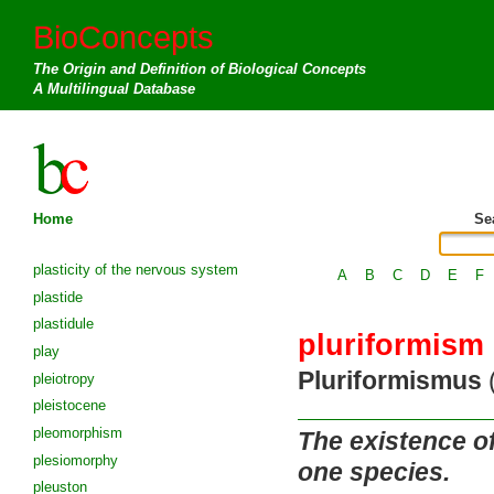
BioConcepts
The Origin and Definition of Biological Concepts
A Multilingual Database
Home
Se
plasticity of the nervous system
A
B
C
D
E
F
plastide
plastidule
pluriformism
play
Pluriformismus
(
pleiotropy
pleistocene
pleomorphism
The existence of
plesiomorphy
one species.
pleuston