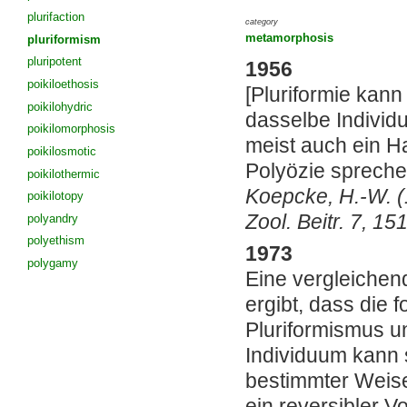
plurifaction
category
metamorphosis
pluriformism
pluripotent
1956
poikiloethosis
[
Pluriformie kann
poikilohydric
dasselbe Individ
poikilomorphosis
meist auch ein Ha
poikilosmotic
Polyözie spreche
poikilothermic
Koepcke, H.-W. (
poikilotopy
Zool. Beitr. 7, 15
polyandry
polyethism
1973
polygamy
Eine vergleichen
ergibt, dass die
Pluriformismus u
Individuum kann
bestimmter Weise
ein reversibler V