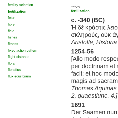
fertility selection
category
fertilization
fertilization
fetus
c. -340 (BC)
fibre
Ἡ δὲ κράστις λειο
field
σκληρούς, οὐκ ἀ
fishes
Aristotle, Histor
fitness
1254-56
fixed action pattern
flight distance
[Alio modo respec
flora
per doctrinam et 
floristics
facit; et hoc mod
flux equilibrium
magis ad sacrame
Thomas Aquinas (1
2, quaestiunc. 4.]
1691
Der Saamen nun / 