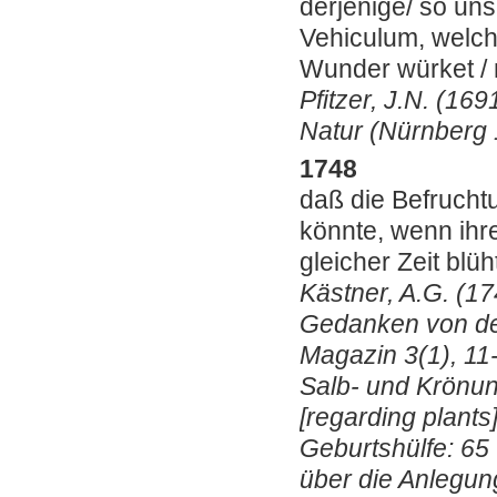
derjenige/ so uns
Vehiculum, welch
Wunder würket / m
Pfitzer, J.N. (1
Natur (Nürnberg 
1748
daß die Befrucht
könnte, wenn ihr
gleicher Zeit blü
Kästner, A.G. (1
Gedanken von de
Magazin 3(1), 11
Salb- und Krönu
[regarding plants
Geburtshülfe: 65 
über die Anlegun