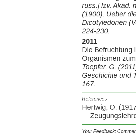
russ.] Izv. Akad. 
(1900). Ueber di
Dicotyledonen (Vo
224-230.
2011
Die Befruchtung i
Organismen zum 
Toepfer, G. (2011
Geschichte und Th
167.
References
Hertwig, O. (191
Zeugungslehre.
Your Feedback: Comment