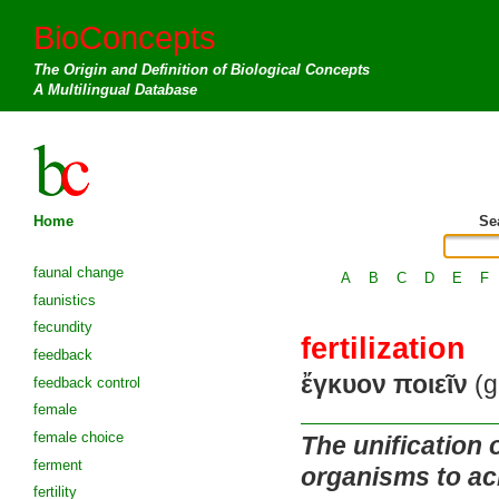
BioConcepts
The Origin and Definition of Biological Concepts
A Multilingual Database
Home
Se
faunal change
A
B
C
D
E
F
faunistics
fecundity
fertilization
feedback
ἔγκυον ποιεῖν
(g
feedback control
female
female choice
The unification o
ferment
organisms to ac
fertility