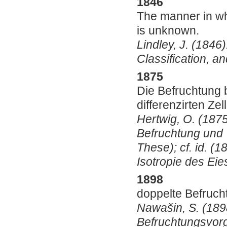
1846
The manner in whi
is unknown.
Lindley, J. (1846
Classification, a
1875
Die Befruchtung 
differenzirten Zel
Hertwig, O. (1875
Befruchtung und T
These); cf. id. (
Isotropie des Eie
1898
doppelte Befruch
Nawašin, S. (1898
Befruchtungsvorgä