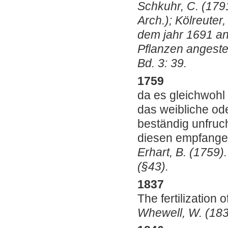
Schkuhr, C. (179
Arch.); Kölreuter
dem jahr 1691 an
Pflanzen angeste
Bd. 3: 39.
1759
da es gleichwohl
das weibliche od
beständig unfruch
diesen empfang
Erhart, B. (1759)
(§43).
1837
The fertilization 
Whewell, W. (1837)