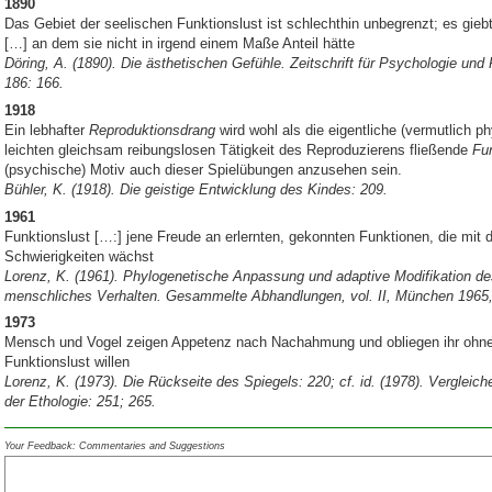
1890
Das Gebiet der seelischen Funktionslust ist schlechthin unbegrenzt; es gie
[…] an dem sie nicht in irgend einem Maße Anteil hätte
Döring, A. (1890). Die ästhetischen Gefühle. Zeitschrift für Psychologie und
186: 166.
1918
Ein lebhafter
Reproduktionsdrang
wird wohl als die eigentliche (vermutlich p
leichten gleichsam reibungslosen Tätigkeit des Reproduzierens fließende
Fun
(psychische) Motiv auch dieser Spielübungen anzusehen sein.
Bühler, K. (1918). Die geistige Entwicklung des Kindes: 209.
1961
Funktionslust […:] jene Freude an erlernten, gekonnten Funktionen, die mit 
Schwierigkeiten wächst
Lorenz, K. (1961). Phylogenetische Anpassung und adaptive Modifikation des
menschliches Verhalten. Gesammelte Abhandlungen, vol. II, München 1965,
1973
Mensch und Vogel zeigen Appetenz nach Nachahmung und obliegen ihr ohne E
Funktionslust willen
Lorenz, K. (1973). Die Rückseite des Spiegels: 220; cf. id. (1978). Verglei
der Ethologie: 251; 265.
Your Feedback: Commentaries and Suggestions