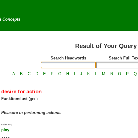
al Concepts
Result of Your Query
Search Headwords
Search Full Tex
A
B
C
D
E
F
G
H
I
J
K
L
M
N
O
P
Q
desire for action
Funktionslust
(ger.)
Pleasure in performing actions.
category
play