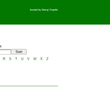
hosted by
Georg Toepfer
t
R
S
T
U
V
W
X
Z