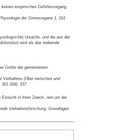
bt keinen empirischen Gefühlsvorgang
 Physiologie der Sinnesorgane 1, 161-
hysiologsiche) Ursache, und die aus der
ktionslust
wird als das treibende
der Größe der gemeisterten
 Verhaltens (Über tierisches und
 301-358): 337.
insicht in ihren Zweck, rein um der
chende Verhaltensforschung. Grundlagen