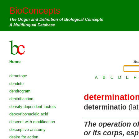
BioConcepts
The Origin and Definition of Biological Concepts
A Multilingual Database
Home
Se
demotope
A
B
C
D
E
F
dendrite
dendrogram
determinatio
denitrification
determinatio
(lat
density-dependent factors
deoxyribonucleic acid
descent with modification
The operation of
descriptive anatomy
or its corps, esp
desire for action