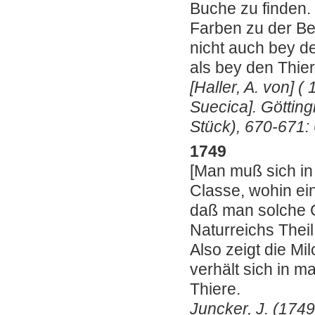
Buche zu finden. 
Farben zu der B
nicht auch bey d
als bey den Thie
[Haller, A. von] 
Suecica].
Götting
Stück), 670-671:
1749
[
Man muß sich in
Classe, wohin ein
daß man solche C
Naturreichs Thei
Also zeigt die Mi
verhält sich in 
Thiere.
Juncker, J. (174