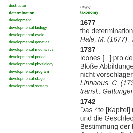
destructor
category
taxonomy
determination
development
1677
developmental biology
the determination
developmental cycle
Hale, M. (1677). 
developmental genetics
1737
developmental mechanics
Icones [...] pro
developmental period
developmental physiology
Bloße Abbildung
developmental program
nicht vorschlagen
developmental stage
Linnaeus, C. (173
developmental system
transl.: Gattungen
1742
Das 4te [Kapitel
und die Geschlec
Bestimmung der b