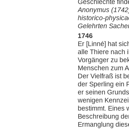
Geschlechte find
Anonymus (1742).
historico-physica
Gelehrten Sachen
1746
Er [Linné] hat s
alle Thiere nach
Vorgänger zu be
Menschen zum Af
Der Vielfraß ist 
der Sperling ein F
er
seinen Grundsä
wenigen Kennzei
bestimmt. Eines 
Beschreibung der
Ermanglung diese