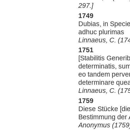
297.]
1749
Dubias, in Speci
adhuc plurimas
Linnaeus, C. (174
1751
[Stabilitis Generi
determinatis, sum
eo tandem perven
determinare quean
Linnaeus, C. (175
1759
Diese Stücke [di
Bestimmung der A
Anonymus (1759).