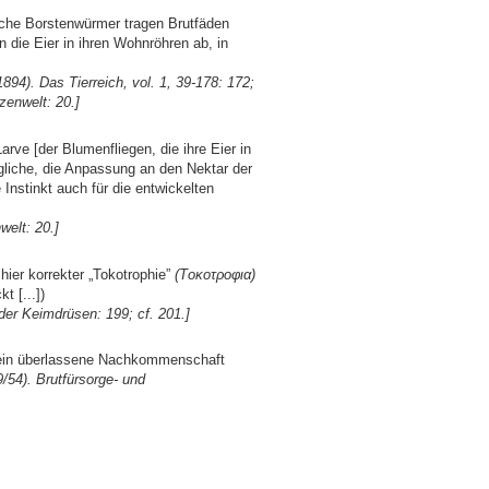
nche Borstenwürmer tragen Brutfäden
 die Eier in ihren Wohnröhren ab, in
1894). Das Tierreich, vol. 1, 39-178: 172;
enwelt‎: 20.]
rve [der Blumenfliegen, die ihre Eier in
ngliche, die Anpassung an den Nektar der
Instinkt auch für die entwickelten
elt‎: 20.]
hier korrekter „Tokotrophie
”
(Tοκ
οτροφια)
t [...])
er Keimdrüsen: 199; cf. 201.]
allein überlassene Nachkommenschaft
/54). Brutfürsorge- und