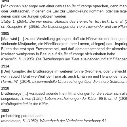
1894
[Wir können hier sogar von einer gewissen Brutfürsorge sprechen, denn ma
oder Bruttaschen, in denen die Eier zur Entwickelung kommen, oder sie legen
denen dann die Jungen geboren werden
Staby, L. (1894). Die vier ersten Stämme des Tierreichs. In: Heck, L. et al. (
cf. Kraepelin, K. (1905). Die Beziehungen der Tiere zueinander und zur Pflanz
1905
[Man wird […] zu der Vorstellung gelangen, daß die Nährweise der heutigen La
stinkende Mistjauche, die Nährflüssigkeit ihrer Larven, ablegen] das Ursprü
Blüten das erst spät Erworbene sei, und daß dementsprechend der altererbte 
Insekten wenigstens in Bezug auf die Brutfürsorge sich erhalten habe.
Kraepelin, K. (1905). Die Beziehungen der Tiere zueinander und zur Pflanzenw
1914
[[Der] Komplex der Brutfürsorge im weiteren Sinne (Neomelie, oder vielleicht 
worin sowohl Brut wie Wurf der Tiere als auch Ernähren und Heranbilden steck
Harms, W. (1914). Experimentelle Untersuchungenüber die innere Sekretion d
1928
Brutfürsorge [...] vorausschauende Instinkthandlungen für die später sich 
Lengerken, H. von (1928). Lebenserscheinungen der Käfer: 98-9; cf. id. (1939
Brutpflegeinstinkte der Käfer.
1982
prehatching parental care
Immelmann, K. (1982). Wörterbuch der Verhaltensforschung: 51.