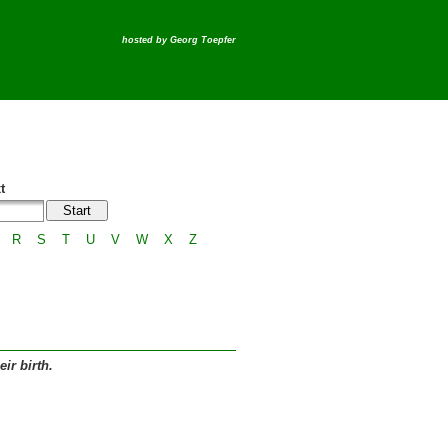
hosted by
Georg Toepfer
t
R
S
T
U
V
W
X
Z
ir birth.