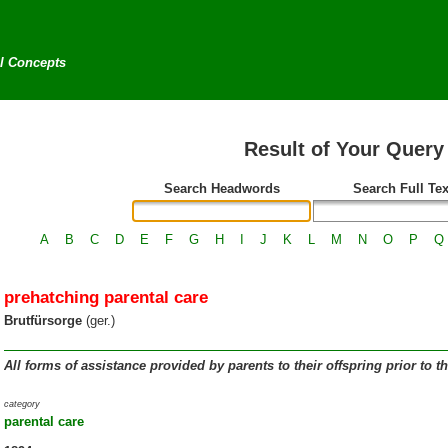
al Concepts
Result of Your Query
Search Headwords
Search Full Tex
A
B
C
D
E
F
G
H
I
J
K
L
M
N
O
P
Q
prehatching parental care
Brutfürsorge
(ger.)
All forms of assistance provided by parents to their offspring prior to the
category
parental care