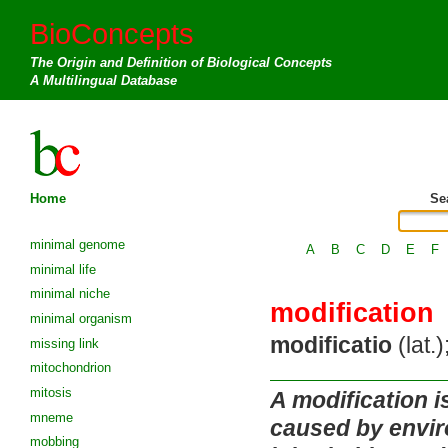
BioConcepts
The Origin and Definition of Biological Concepts
A Multilingual Database
Home
Se
minimal genome
A
B
C
D
E
F
minimal life
minimal niche
modification
minimal organism
modificatio
(lat.)
missing link
mitochondrion
mitosis
A modification i
mneme
caused by envir
mobbing