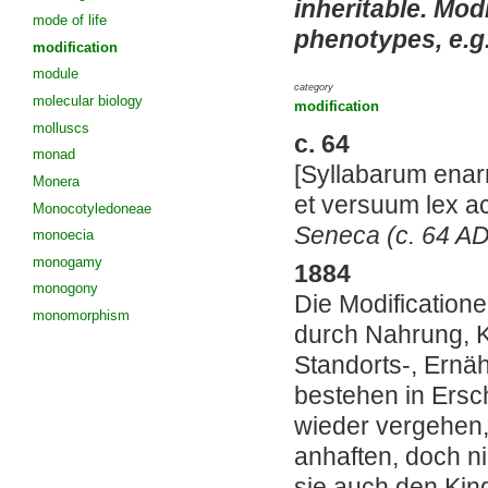
inheritable. Mod
mode of life
phenotypes, e.g
modification
module
category
molecular biology
modification
molluscs
c. 64
monad
[Syllabarum enarr
Monera
et versuum lex ac
Monocotyledoneae
Seneca (c. 64 AD)
monoecia
monogamy
1884
monogony
Die Modification
monomorphism
durch Nahrung, K
Standorts-, Ernä
bestehen in Ersc
wieder vergehen,
anhaften, doch n
sie auch den Kind