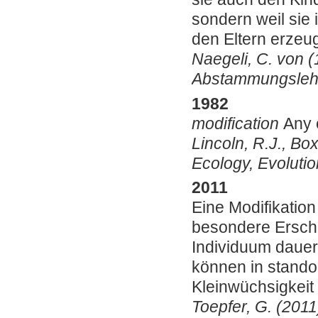
sondern weil sie
den Eltern erzeu
Naegeli, C. von 
Abstammungslehr
1982
modification
Any e
Lincoln, R.J., Box
Ecology, Evoluti
2011
Eine Modifikation
besondere Ersche
Individuum dauerh
können in stando
Kleinwüchsigkeit
Toepfer, G. (2011