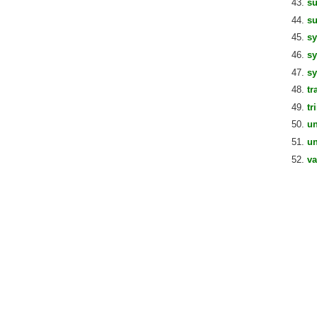
su
su
sy
s
s
tr
tr
un
un
va