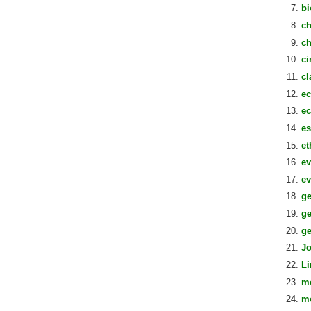
bi
ch
ch
ci
cl
ec
ec
es
et
ev
ev
g
ge
ge
J
L
m
mo