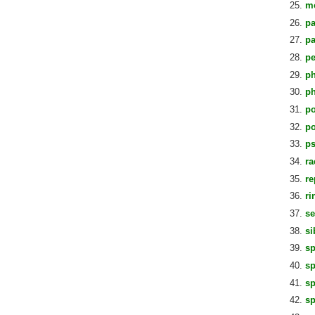
m
pa
pa
pe
ph
ph
po
po
ps
ra
re
ri
se
si
sp
sp
sp
sp