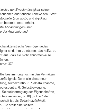
hweise der Zweckmässigkeit
seiner
n Menschen oder andere Lebewesen. Statt
utophelie
(von αὐτός und ὠφέλεια
n herstellt, resp. erhöht.
lte Abhandlungen über
se der Anatomie und
s charakteristische Vermögen jedes
ignet sind, ihm zu nützen, das heißt, zu
cht aus, daß sie nicht abnormerweise
önnen.
nzen: 372.
 Selbstbestimmung noch in den Vermögen
erfähigkeit. Denn alle diese neun
idung, Autoexcretio; 3. Selbstaufnahme,
tocrescentia; 6. Selbstbewegung,
 8. Selbstübertragung der Eigenschaften,
Autophaenesis«, p. 10] „nützen“ dem
schaft ist als
Selbstnützlichkeit
,
 Sie stellt eine weitere