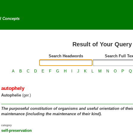
al Concepts
Result of Your Query
Search Headwords
Search Full Tex
A
B
C
D
E
F
G
H
I
J
K
L
M
N
O
P
Q
autophely
Autophelie
(ger.)
The purposeful constitution of organisms and useful orientation of their 
maintenance (including the maintenance of their kind).
category
self-preservation