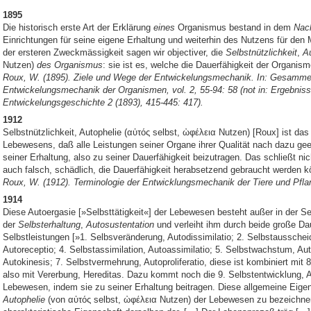
1895
Die historisch erste Art der Erklärung
eines
Organismus bestand in dem
Nac
Einrichtungen für seine eigene Erhaltung und weiterhin des Nutzens für de
der ersteren Zweckmässigkeit sagen wir objectiver, die
Selbstnützlichkeit
,
A
Nutzen)
des Organismus
: sie ist es, welche die Dauerfähigkeit der Organisme
Roux, W. (1895).
Ziele und Wege der Entwickelungsmechanik. In: Gesamme
Entwickelungsmechanik der Organismen, vol. 2, 55-94: 58 (not in: Ergebnis
Entwickelungsgeschichte 2 (1893), 415-445: 417).
1912
Selbstnützlichkeit, Autophelie (αὐτός selbst, ὠφέλεια Nutzen) [Roux] ist da
Lebewesens, daß alle Leistungen seiner Organe ihrer Qualität nach dazu gee
seiner Erhaltung, also zu seiner Dauerfähigkeit beizutragen. Das schließt ni
auch falsch, schädlich, die Dauerfähigkeit herabsetzend gebraucht werden k
Roux, W. (1912). Terminologie der Entwicklungsmechanik der Tiere und Pfla
1914
Diese Autoergasie [»Selbsttätigkeit«] der Lebewesen besteht außer in der
der
Selbsterhaltung
,
Autosustentation
und verleiht ihm durch beide große Dau
Selbstleistungen [»1. Selbsveränderung, Autodissimilatio; 2. Selbstaussche
Autoreceptio; 4. Selbstassimilation, Autoassimilatio; 5. Selbstwachstum, Au
Autokinesis; 7. Selbstvermehrung, Autoproliferatio, diese ist kombiniert mit
also mit Vererbung, Hereditas. Dazu kommt noch die 9. Selbstentwicklung, 
Lebewesen, indem sie zu seiner Erhaltung beitragen. Diese allgemeine Eigen
Autophelie
(von αὐτός selbst, ὠφέλεια Nutzen) der Lebewesen zu bezeichnen.