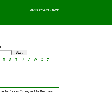
hosted by
Georg Toepfer
t
R
S
T
U
V
W
X
Z
activities with respect to their own