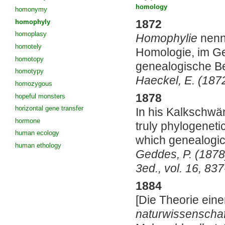
homology
homonymy
homophyly
1872
homoplasy
Homophylie
nenne
homotely
Homologie, im G
homotopy
genealogische Be
homotypy
Haeckel, E. (187
homozygous
1878
hopeful monsters
horizontal gene transfer
In his Kalkschw
hormone
truly phylogeneti
human ecology
which genealogic 
human ethology
Geddes, P. (1878
3ed., vol. 16, 83
1884
[
Die Theorie eine
naturwissenschaf