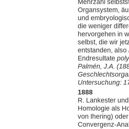
Mehrzahl selbsts
Organsystem, äus
und embryologisc
die weniger diffe
hervorgehen in 
selbst, die wir j
entstanden, also
Endresultate
poly
Palmén, J.A. (18
Geschlechtsorgan
Untersuchung: 17
1888
R. Lankester und
Homologie als Ho
von Ihering) ode
Convergenz-Anal