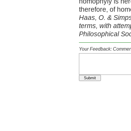
homophyly is he
therefore, of ho
Haas, O. & Simps
terms, with attemp
Philosophical So
Your Feedback: Comment
Submit