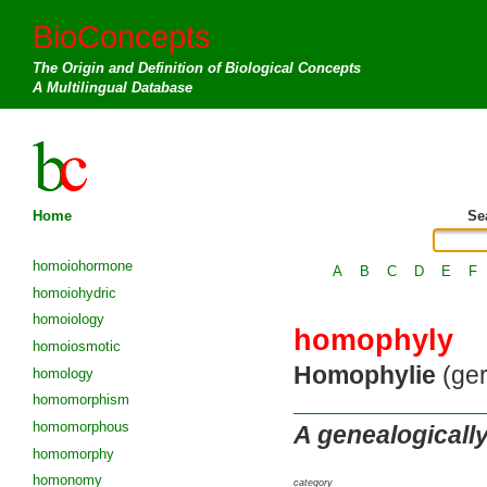
BioConcepts
The Origin and Definition of Biological Concepts
A Multilingual Database
Home
Se
homoiohormone
A
B
C
D
E
F
homoiohydric
homoiology
homophyly
homoiosmotic
Homophylie
(ger
homology
homomorphism
homomorphous
A genealogicall
homomorphy
homonomy
category