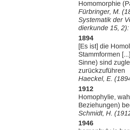
Homomorphie (Pa
Fürbringer, M. (
Systematik der Vö
dierkunde 15, 2):
1894
[Es ist] die Hom
Stammformen [...
Sinne) sind zugl
zurückzuführen
Haeckel, E. (1894
1912
Homophylie, wah
Beziehungen) be
Schmidt, H. (1912
1946